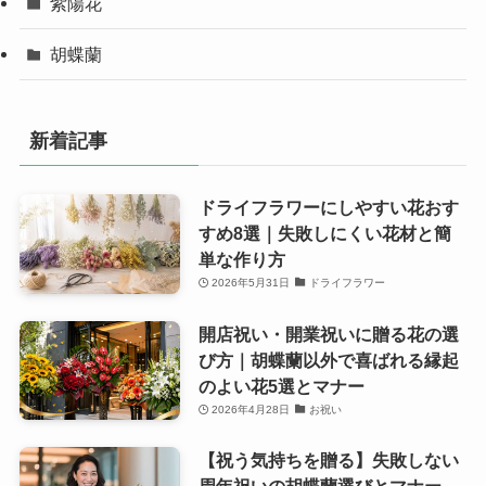
紫陽花
胡蝶蘭
新着記事
ドライフラワーにしやすい花おす
すめ8選｜失敗しにくい花材と簡
単な作り方
2026年5月31日
ドライフラワー
開店祝い・開業祝いに贈る花の選
び方｜胡蝶蘭以外で喜ばれる縁起
のよい花5選とマナー
2026年4月28日
お祝い
【祝う気持ちを贈る】失敗しない
周年祝いの胡蝶蘭選びとマナー