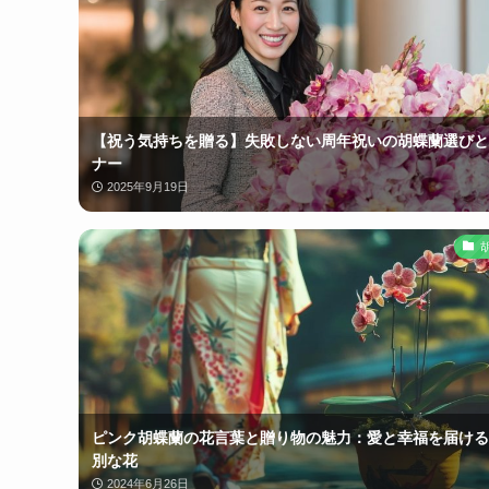
【祝う気持ちを贈る】失敗しない周年祝いの胡蝶蘭選びと
ナー
2025年9月19日
ピンク胡蝶蘭の花言葉と贈り物の魅力：愛と幸福を届ける
別な花
2024年6月26日