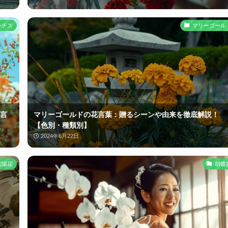
ーチス
マリーゴール
言
マリーゴールドの花言葉：贈るシーンや由来を徹底解説！
【色別・種類別】
2024年6月22日
紫陽花
胡蝶