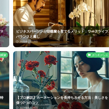
マ
ビジネスパーソンが胡蝶蘭を育てるメリット：ワークライフ
バランスと癒し
2025年2月13日
胡蝶蘭
カーネーショ
特
【プロ解説】カーネーションを長持ちさせる方法：美しさを
保つ7つのコツ
2024年6月24日