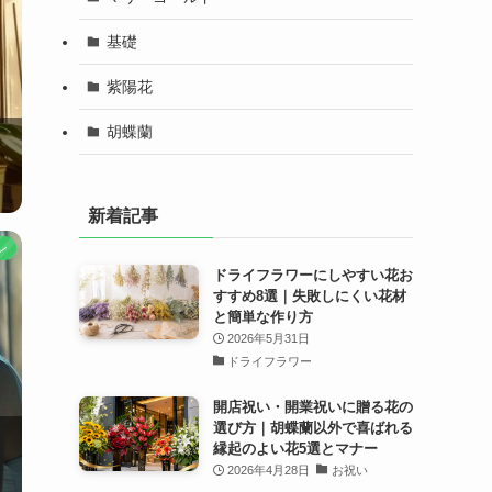
基礎
紫陽花
胡蝶蘭
新着記事
ン
ドライフラワーにしやすい花お
すすめ8選｜失敗しにくい花材
と簡単な作り方
2026年5月31日
ドライフラワー
開店祝い・開業祝いに贈る花の
選び方｜胡蝶蘭以外で喜ばれる
縁起のよい花5選とマナー
2026年4月28日
お祝い