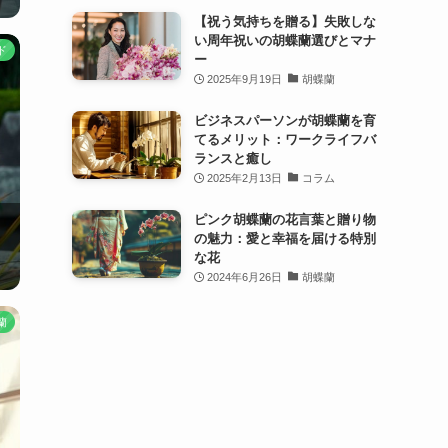
【祝う気持ちを贈る】失敗しな
い周年祝いの胡蝶蘭選びとマナ
ド
ー
2025年9月19日
胡蝶蘭
ビジネスパーソンが胡蝶蘭を育
てるメリット：ワークライフバ
ランスと癒し
2025年2月13日
コラム
ピンク胡蝶蘭の花言葉と贈り物
の魅力：愛と幸福を届ける特別
な花
2024年6月26日
胡蝶蘭
蘭