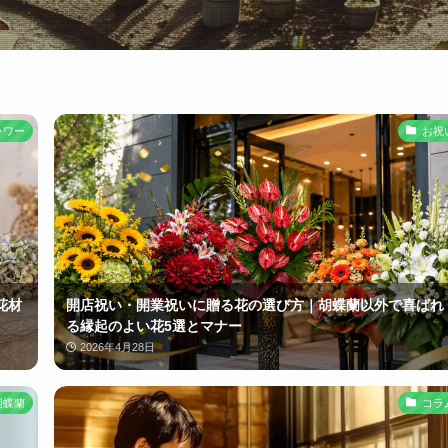
ラワー
お祝
花材
開店祝い・開業祝いに贈る花の選び方｜胡蝶蘭以外で喜ばれ
る縁起のよい花5選とマナー
2026年4月28日
胡蝶蘭
コラ