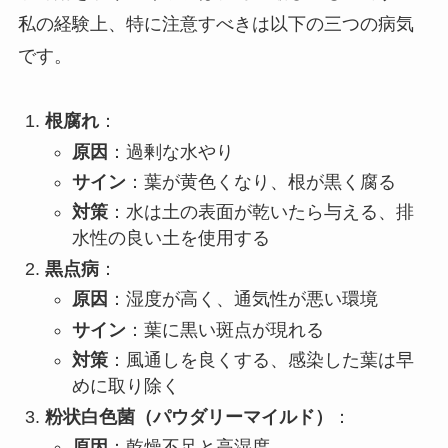
私の経験上、特に注意すべきは以下の三つの病気
です。
根腐れ
：
原因
：過剰な水やり
サイン
：葉が黄色くなり、根が黒く腐る
対策
：水は土の表面が乾いたら与える、排
水性の良い土を使用する
黒点病
：
原因
：湿度が高く、通気性が悪い環境
サイン
：葉に黒い斑点が現れる
対策
：風通しを良くする、感染した葉は早
めに取り除く
粉状白色菌（パウダリーマイルド）
：
原因
：乾燥不足と高湿度