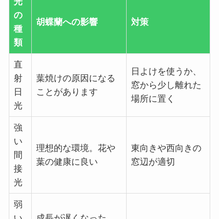
光
の
胡蝶蘭への影響
対策
種
類
直
日よけを使うか、
射
葉焼けの原因になる
窓から少し離れた
日
ことがあります
場所に置く
光
強
い
理想的な環境。花や
東向きや西向きの
間
葉の健康に良い
窓辺が適切
接
光
弱
い
成長が遅くなった