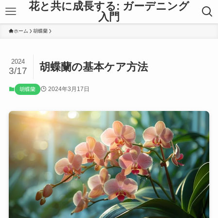
花と共に成長する: ガーデニング
入門
ホーム
胡蝶蘭
2024
胡蝶蘭の基本ケア方法
3/17
2024年3月17日
胡蝶蘭